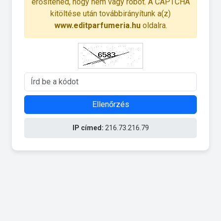
erősítened, hogy nem vagy robot. A CAPTCHA
kitöltése után továbbirányítunk a(z)
www.editparfumeria.hu
oldalra.
Ellenőrzés
IP címed:
216.73.216.79