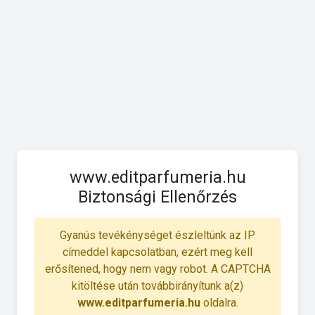
www.editparfumeria.hu
Biztonsági Ellenőrzés
Gyanús tevékénységet észleltünk az IP
címeddel kapcsolatban, ezért meg kell
erősítened, hogy nem vagy robot. A CAPTCHA
kitöltése után továbbirányítunk a(z)
www.editparfumeria.hu
oldalra.