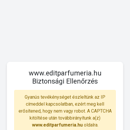
www.editparfumeria.hu
Biztonsági Ellenőrzés
Gyanús tevékénységet észleltünk az IP
címeddel kapcsolatban, ezért meg kell
erősítened, hogy nem vagy robot. A CAPTCHA
kitöltése után továbbirányítunk a(z)
www.editparfumeria.hu
oldalra.