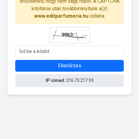
erősítened, hogy nem vagy robot. A CAPTCHA
kitöltése után továbbirányítunk a(z)
www.editparfumeria.hu
oldalra.
Ellenőrzés
IP címed:
216.73.217.93