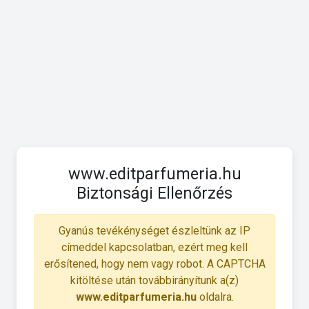
www.editparfumeria.hu
Biztonsági Ellenőrzés
Gyanús tevékénységet észleltünk az IP
címeddel kapcsolatban, ezért meg kell
erősítened, hogy nem vagy robot. A CAPTCHA
kitöltése után továbbirányítunk a(z)
www.editparfumeria.hu
oldalra.