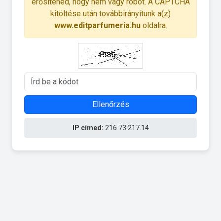
erősítened, hogy nem vagy robot. A CAPTCHA
kitöltése után továbbirányítunk a(z)
www.editparfumeria.hu
oldalra.
Ellenőrzés
IP címed:
216.73.217.14