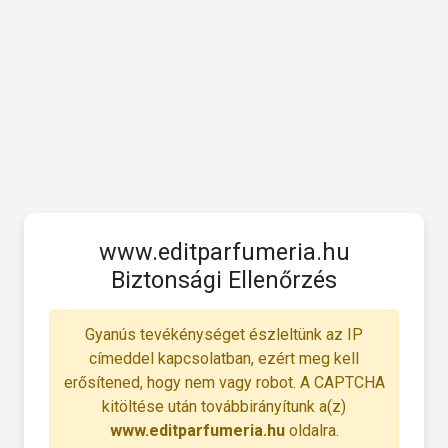
www.editparfumeria.hu
Biztonsági Ellenőrzés
Gyanús tevékénységet észleltünk az IP
címeddel kapcsolatban, ezért meg kell
erősítened, hogy nem vagy robot. A CAPTCHA
kitöltése után továbbirányítunk a(z)
www.editparfumeria.hu
oldalra.