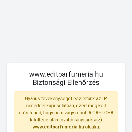
www.editparfumeria.hu
Biztonsági Ellenőrzés
Gyanús tevékénységet észleltünk az IP
címeddel kapcsolatban, ezért meg kell
erősítened, hogy nem vagy robot. A CAPTCHA
kitöltése után továbbirányítunk a(z)
www.editparfumeria.hu
oldalra.