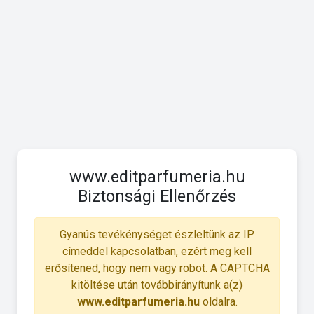
www.editparfumeria.hu
Biztonsági Ellenőrzés
Gyanús tevékénységet észleltünk az IP
címeddel kapcsolatban, ezért meg kell
erősítened, hogy nem vagy robot. A CAPTCHA
kitöltése után továbbirányítunk a(z)
www.editparfumeria.hu
oldalra.