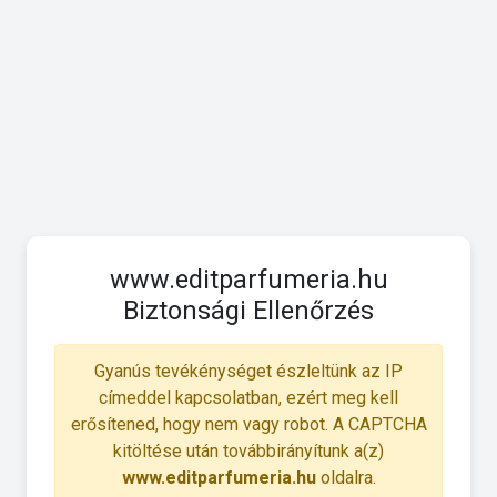
www.editparfumeria.hu
Biztonsági Ellenőrzés
Gyanús tevékénységet észleltünk az IP
címeddel kapcsolatban, ezért meg kell
erősítened, hogy nem vagy robot. A CAPTCHA
kitöltése után továbbirányítunk a(z)
www.editparfumeria.hu
oldalra.