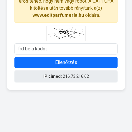
erősítened, hogy nem vagy robot. A CAPTCHA
kitöltése után továbbirányítunk a(z)
www.editparfumeria.hu
oldalra.
Ellenőrzés
IP címed:
216.73.216.62