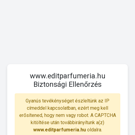
www.editparfumeria.hu
Biztonsági Ellenőrzés
Gyanús tevékénységet észleltünk az IP
címeddel kapcsolatban, ezért meg kell
erősítened, hogy nem vagy robot. A CAPTCHA
kitöltése után továbbirányítunk a(z)
www.editparfumeria.hu
oldalra.